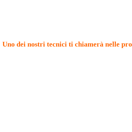
Grazie per averci contattato
Ti chiameremo nelle prossime ore (assicurat
Uno dei nostri tecnici ti chiamerà nelle pr
aiutarti a completare la procedura.