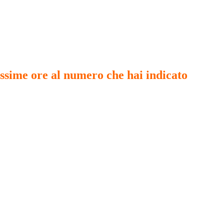
i di rispondere alla telefonata)
ossime ore al numero che hai indicato
, per f